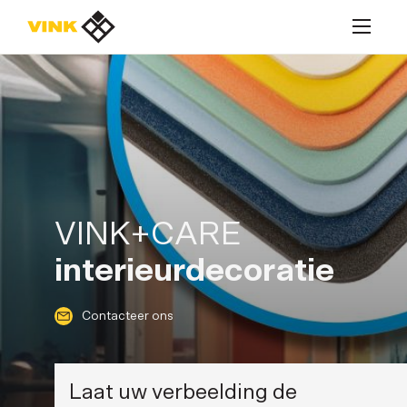
Contacteer ons
Contacteer ons
VINK+CARE
interieurdecoratie
Oplossingen
Producten
Contacteer ons
Realisaties
Contacteer ons
Laat uw verbeelding de