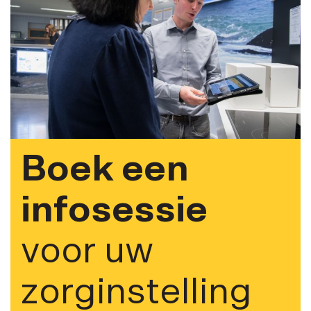
Boek een
infosessie
voor uw
zorginstelling