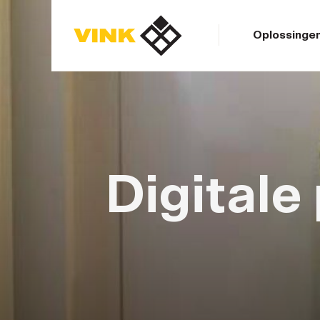
Oplossinge
Contacteer ons
Contacteer ons
Digitale
Oplossingen
Producten
Realisaties
Contacteer ons