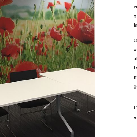
v
g
l
O
e
a
f
m
g
C
v