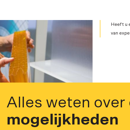
Heeft u 
van exper
Alles weten over
mogelijkheden