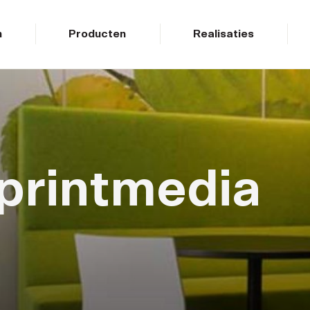
n
Producten
Realisaties
 printmedia