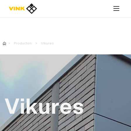
Contacteer ons
Producten
Vikures
Contacteer ons
Oplossingen
Producten
Vikures
Realisaties
Contacteer ons