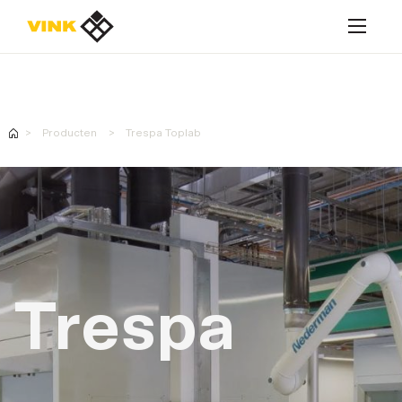
Contacteer ons
Producten
Trespa Toplab
Contacteer ons
Oplossingen
Producten
Trespa
Realisaties
Contacteer ons