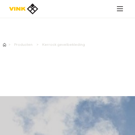
Contacteer ons
Producten
Kerrock gevelbekleding
Contacteer ons
Oplossingen
Producten
Realisaties
Contacteer ons