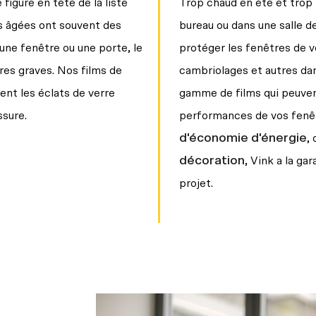
 figure en tête de la liste
Trop chaud en été et trop 
es âgées ont souvent des
bureau ou dans une salle d
 une fenêtre ou une porte, le
protéger les fenêtres de 
res graves. Nos films de
cambriolages et autres da
ent les éclats de verre
gamme de films qui peuve
ssure.
performances de vos fenêtr
d'économie d'énergie
,
décoration
, Vink a la gar
projet.