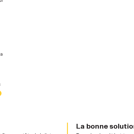
ui
la
s
La bonne soluti