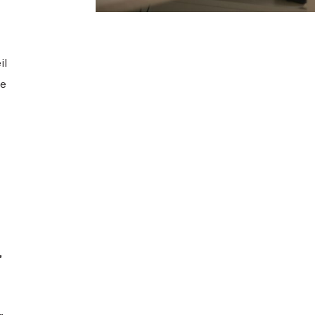
il
ue
,