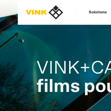
Solutions
Contactez-nous
Contactez-nous
VINK+C
films po
Solutions
Produits
Réalisations
Contactez-nous