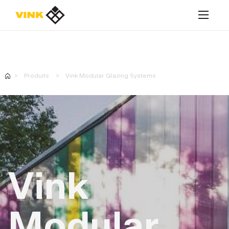
Contactez-nous
Produits
Vink Modular Glazing Systems
Contactez-nous
Solutions
Produits
Vink
Réalisations
Contactez-nous
Modular