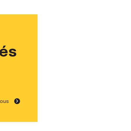
tés
nous