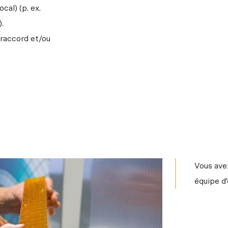
al) (p. ex.
).
 raccord et/ou
Vous ave
équipe d'